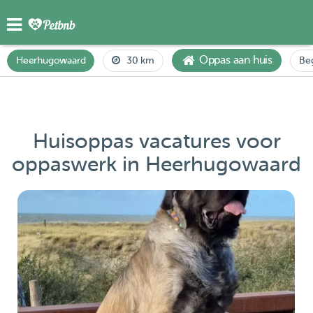
Oppas aan huis
Heerhugowaard
30 km
Be
Huisoppas vacatures voor
oppaswerk in Heerhugowaard