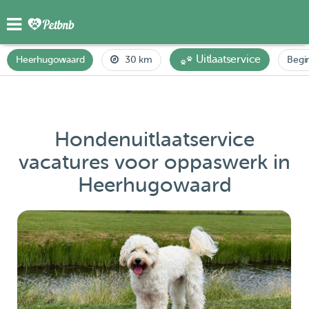
Uitlaatservice
Heerhugowaard
30 km
Begi
Hondenuitlaatservice
vacatures voor oppaswerk in
Heerhugowaard