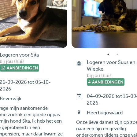
Logeren voor Sita
bij jou thuis
Logeren voor Suus en
12 AANBIEDINGEN
Wiepke
bij jou thuis
26-09-2026 tot 05-10-
4 AANBIEDINGEN
2026
04-09-2026 tot 15-09
Beverwijk
2026
ege mijn aankomende
Heerhugowaard
ntie zoek ik een goede oppas
mijn hond Sita. Ik heb het een
Onze lieve dames zijn op zo
e geprobeerd in een
naar een fijn en gezellig
enpension, maar daar kwam ze
onderkomen tijdens onze vak