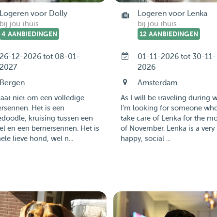
Logeren voor Dolly
Logeren voor Lenka
bij jou thuis
bij jou thuis
4 AANBIEDINGEN
12 AANBIEDINGEN
26-12-2026 tot 08-01-
01-11-2026 tot 30-11-
2027
2026
Bergen
Amsterdam
aat niet om een volledige
As I will be traveling during w
rsennen. Het is een
I’m looking for someone wh
doodle, kruising tussen een
take care of Lenka for the m
l en een bernersennen. Het is
of November. Lenka is a very
ele lieve hond, wel n...
happy, social ...