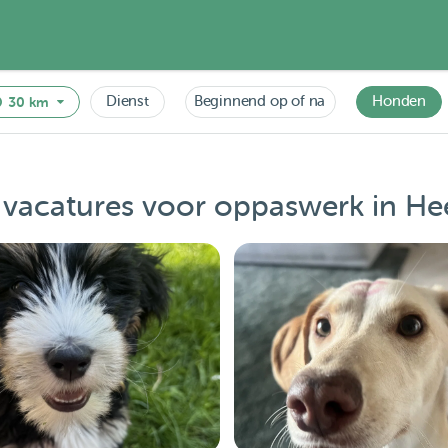
Dienst
Beginnend op of na
Honden
30 km
 vacatures voor oppaswerk in H