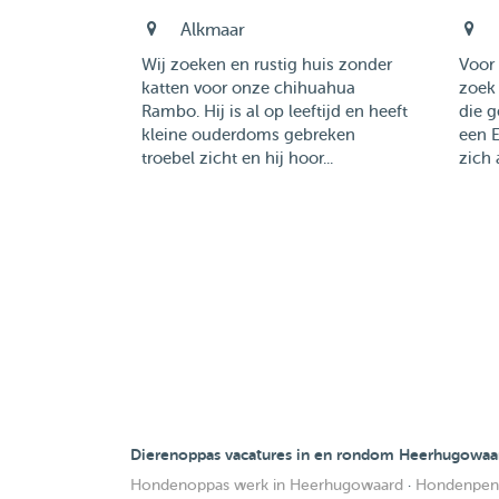
Alkmaar
Wij zoeken en rustig huis zonder
Voor 
katten voor onze chihuahua
zoek
Rambo. Hij is al op leeftijd en heeft
die g
kleine ouderdoms gebreken
een E
troebel zicht en hij hoor...
zich 
Dierenoppas vacatures in en rondom Heerhugowaa
Hondenoppas werk in Heerhugowaard
·
Hondenpens