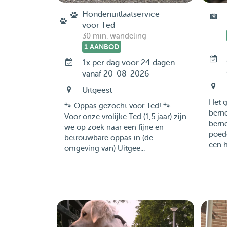
Hondenuitlaatservice
voor Ted
30 min. wandeling
1 AANBOD
1x per dag voor 24 dagen
vanaf 20-08-2026
Uitgeest
Het g
🐾 Oppas gezocht voor Ted! 🐾
berne
Voor onze vrolijke Ted (1,5 jaar) zijn
berne
we op zoek naar een fijne en
poede
betrouwbare oppas in (de
een h
omgeving van) Uitgee...