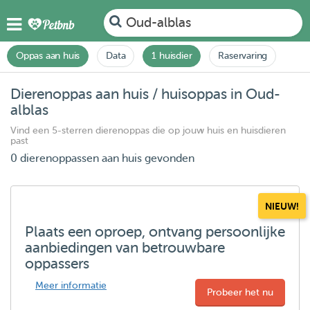
Oud-alblas
Oppas aan huis
Data
1 huisdier
Raservaring
Dierenoppas aan huis / huisoppas in Oud-
alblas
Vind een 5-sterren dierenoppas die op jouw huis en huisdieren
past
0 dierenoppassen aan huis gevonden
NIEUW!
Plaats een oproep, ontvang persoonlijke
aanbiedingen van betrouwbare
oppassers
Meer informatie
Probeer het nu