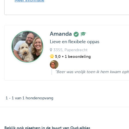
Meer informatie
Amanda
Lieve en flexibele oppas
3355
, Papendrecht
5,0
• 1 beoordeling
"Beer was vrolijk toen ik hem kwam ophal
1 - 1 van 1 hondenopvang
Bekijk ook plaatsen in de buurt van Oud-alblas