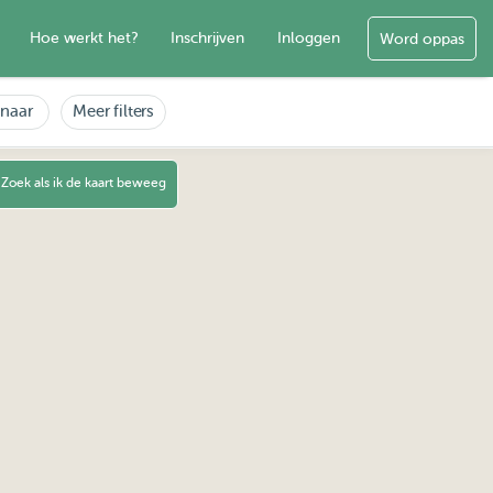
Hoe werkt het?
Inschrijven
Inloggen
Word oppas
enaar
Meer filters
Zoek als ik de kaart beweeg