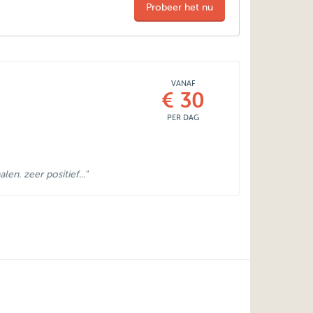
Probeer het nu
VANAF
€ 30
PER DAG
en. zeer positief..."