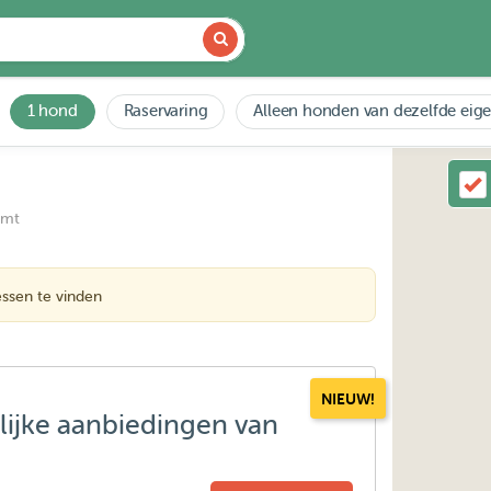
1 hond
Raservaring
Alleen honden van dezelfde eig
emt
ssen te vinden
NIEUW!
lijke aanbiedingen van