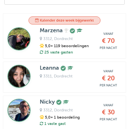
Kalender deze week bijgewerkt
Marzena
VANAF
3312
, Dordrecht
€ 70
5,0
• 119 beoordelingen
PER NACHT
25 vaste gasten
Leanna
VANAF
3311
, Dordrecht
€ 20
PER NACHT
Nicky
VANAF
3312
, Dordrecht
€ 30
5,0
• 1 beoordeling
PER NACHT
1 vaste gast