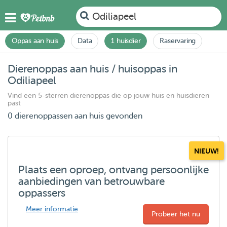
Odiliapeel
Oppas aan huis
Data
1 huisdier
Raservaring
Dierenoppas aan huis / huisoppas in
Odiliapeel
Vind een 5-sterren dierenoppas die op jouw huis en huisdieren
past
0 dierenoppassen aan huis gevonden
NIEUW!
Plaats een oproep, ontvang persoonlijke
aanbiedingen van betrouwbare
oppassers
Meer informatie
Probeer het nu