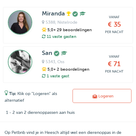
Miranda
VANAF
5388
, Nistelrode
€ 35
5,0
• 29 beoordelingen
PER NACHT
11 vaste gasten
San
VANAF
5343
, Oss
€ 71
5,0
• 2 beoordelingen
PER NACHT
1 vaste gast
Tip:
Klik op "Logeren" als
Logeren
alternatief
1 - 2 van 2 dierenoppassen aan huis
Op Petbnb vind je in Heesch altijd wel een dierenoppas in de