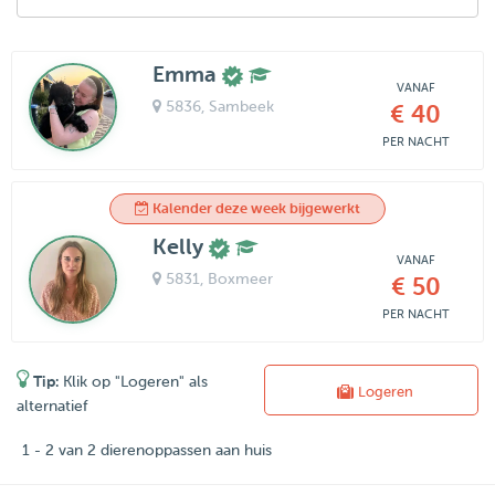
Emma
VANAF
5836
, Sambeek
€ 40
PER NACHT
Kalender deze week bijgewerkt
Kelly
VANAF
5831
, Boxmeer
€ 50
PER NACHT
Tip:
Klik op "Logeren" als
Logeren
alternatief
1 - 2 van 2 dierenoppassen aan huis