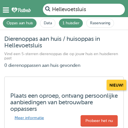
Hellevoetsluis
Oppas aan huis
Data
1 huisdier
Raservaring
Dierenoppas aan huis / huisoppas in
Hellevoetsluis
Vind een 5-sterren dierenoppas die op jouw huis en huisdieren
past
0 dierenoppassen aan huis gevonden
NIEUW!
Plaats een oproep, ontvang persoonlijke
aanbiedingen van betrouwbare
oppassers
Meer informatie
Probeer het nu