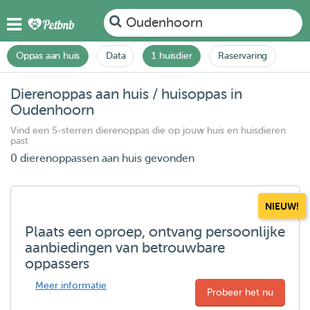
Oudenhoorn
Oppas aan huis
Data
1 huisdier
Raservaring
Dierenoppas aan huis / huisoppas in
Oudenhoorn
Vind een 5-sterren dierenoppas die op jouw huis en huisdieren
past
0 dierenoppassen aan huis gevonden
NIEUW!
Plaats een oproep, ontvang persoonlijke
aanbiedingen van betrouwbare
oppassers
Meer informatie
Probeer het nu