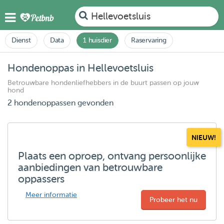
Hellevoetsluis
Dienst
Data
1 huisdier
Raservaring
Hondenoppas in Hellevoetsluis
Betrouwbare hondenliefhebbers in de buurt passen op jouw
hond
2 hondenoppassen gevonden
NIEUW!
Plaats een oproep, ontvang persoonlijke
aanbiedingen van betrouwbare
oppassers
Meer informatie
Probeer het nu