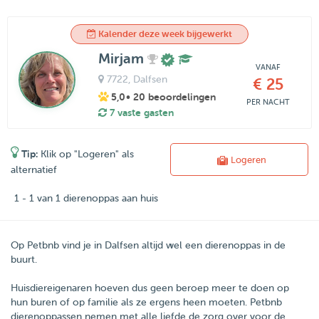
Kalender deze week bijgewerkt
Mirjam
VANAF
7722
, Dalfsen
€ 25
5,0
• 20 beoordelingen
PER NACHT
7 vaste gasten
Tip:
Klik op "Logeren" als
Logeren
alternatief
1 - 1 van 1 dierenoppas aan huis
Op Petbnb vind je in Dalfsen altijd wel een dierenoppas in de
buurt.
Huisdiereigenaren hoeven dus geen beroep meer te doen op
hun buren of op familie als ze ergens heen moeten.
Petbnb
dierenoppassen nemen met alle liefde de zorg over voor de