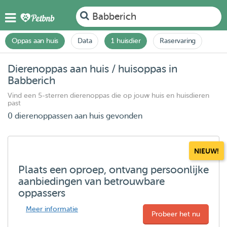
Babberich
Oppas aan huis
Data
1 huisdier
Raservaring
Dierenoppas aan huis / huisoppas in
Babberich
Vind een 5-sterren dierenoppas die op jouw huis en huisdieren
past
0 dierenoppassen aan huis gevonden
NIEUW!
Plaats een oproep, ontvang persoonlijke
aanbiedingen van betrouwbare
oppassers
Meer informatie
Probeer het nu