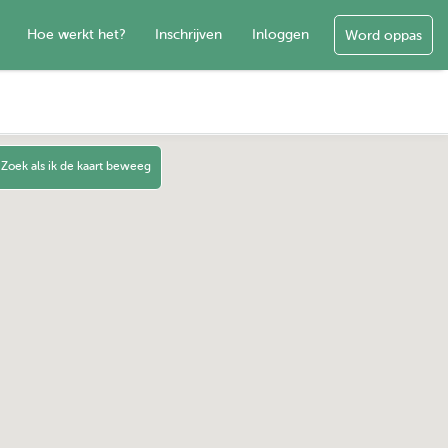
Hoe werkt het?
Inschrijven
Inloggen
Word oppas
Zoek als ik de kaart beweeg