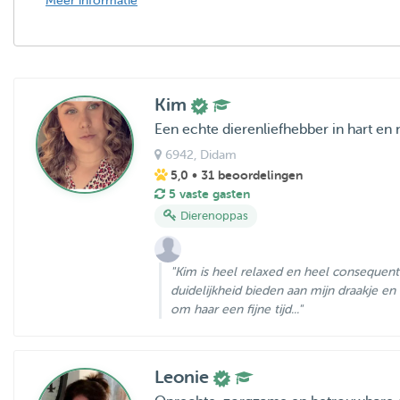
Meer informatie
Kim
Een echte dierenliefhebber in hart en 
6942
, Didam
5,0
• 31 beoordelingen
5 vaste gasten
Dierenoppas
"Kim is heel relaxed en heel consequen
duidelijkheid bieden aan mijn draakje en 
om haar een fijne tijd..."
Leonie