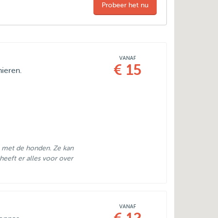
Probeer het nu
VANAF
€ 15
nieren.
t met de honden. Ze kan
heeft er alles voor over
VANAF