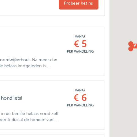
Probeer het nu
VANAF
€ 5
€
PER WANDELING
 Noordwijkerhout. Na meer dan
 helaas kortgeleden is ...
VANAF
€ 6
 hond iets!
PER WANDELING
 in de familie helaas nooit zelf
n ik dus al de honden van ...