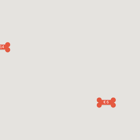
 14
€ 6