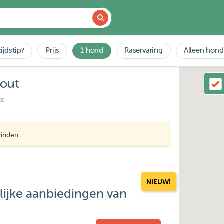
ijdstip?
Prijs
1 hond
Raservaring
Alleen hond
hout
ce
vinden
NIEUW!
lijke aanbiedingen van