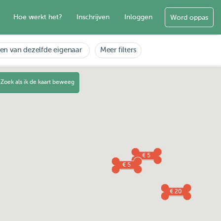
Hoe werkt het?
Inschrijven
Inloggen
Word oppas
en van dezelfde eigenaar
Meer filters
Zoek als ik de kaart beweeg
€ 5
€ 5
€ 20