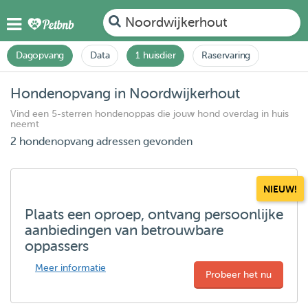
Noordwijkerhout
Dagopvang
Data
1 huisdier
Raservaring
Hondenopvang in Noordwijkerhout
Vind een 5-sterren hondenoppas die jouw hond overdag in huis
neemt
2 hondenopvang adressen gevonden
NIEUW!
Plaats een oproep, ontvang persoonlijke
aanbiedingen van betrouwbare
oppassers
Meer informatie
Probeer het nu