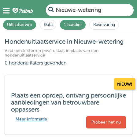
Nieuwe-wetering
Uitlaatservice
Data
1 huisdier
Raservaring
Hondenuitlaatservice in Nieuwe-wetering
Vind een 5-sterren privé uitlaat in plaats van een
hondenuitlaatservice
0 hondenuitlaters gevonden
NIEUW!
Plaats een oproep, ontvang persoonlijke
aanbiedingen van betrouwbare
oppassers
Meer informatie
Probeer het nu