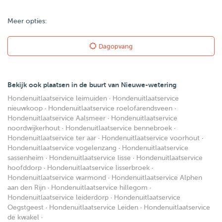
Meer opties:
Dagopvang
Bekijk ook plaatsen in de buurt van Nieuwe-wetering
Hondenuitlaatservice leimuiden
·
Hondenuitlaatservice
nieuwkoop
·
Hondenuitlaatservice roelofarendsveen
·
Hondenuitlaatservice Aalsmeer
·
Hondenuitlaatservice
noordwijkerhout
·
Hondenuitlaatservice bennebroek
·
Hondenuitlaatservice ter aar
·
Hondenuitlaatservice voorhout
·
Hondenuitlaatservice vogelenzang
·
Hondenuitlaatservice
sassenheim
·
Hondenuitlaatservice lisse
·
Hondenuitlaatservice
hoofddorp
·
Hondenuitlaatservice lisserbroek
·
Hondenuitlaatservice warmond
·
Hondenuitlaatservice Alphen
aan den Rijn
·
Hondenuitlaatservice hillegom
·
Hondenuitlaatservice leiderdorp
·
Hondenuitlaatservice
Oegstgeest
·
Hondenuitlaatservice Leiden
·
Hondenuitlaatservice
de kwakel
·