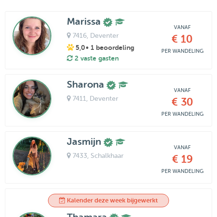
Marissa
VANAF
7416
, Deventer
€ 10
5,0
• 1 beoordeling
PER WANDELING
2 vaste gasten
Sharona
VANAF
7411
, Deventer
€ 30
PER WANDELING
Jasmijn
VANAF
7433
, Schalkhaar
€ 19
PER WANDELING
Kalender deze week bijgewerkt