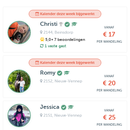
Kalender deze week bijgewerkt
Christi
VANAF
2144
, Beinsdorp
€ 17
5,0
• 7 beoordelingen
PER WANDELING
1 vaste gast
Kalender deze week bijgewerkt
Romy
VANAF
2152
, Nieuw-Vennep
€ 20
PER WANDELING
Jessica
VANAF
2151
, Nieuw-Vennep
€ 25
PER WANDELING