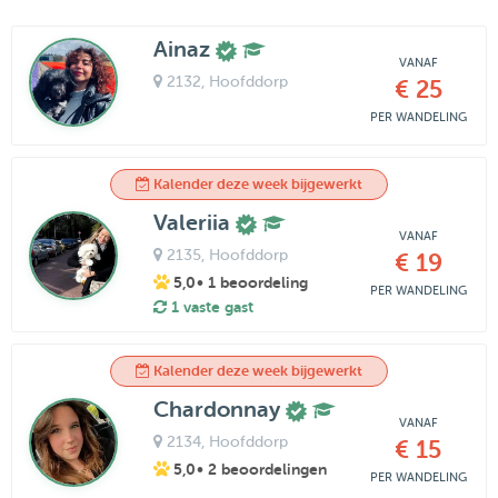
Ainaz
VANAF
2132
, Hoofddorp
€ 25
PER WANDELING
Kalender deze week bijgewerkt
Valeriia
VANAF
2135
, Hoofddorp
€ 19
5,0
• 1 beoordeling
PER WANDELING
1 vaste gast
Kalender deze week bijgewerkt
Chardonnay
VANAF
2134
, Hoofddorp
€ 15
5,0
• 2 beoordelingen
PER WANDELING