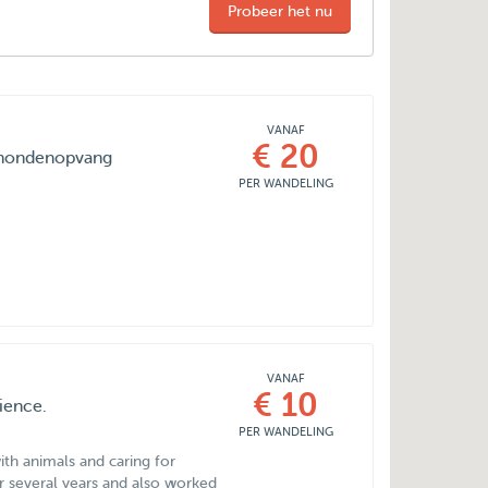
Probeer het nu
VANAF
€ 20
e hondenopvang
PER WANDELING
VANAF
€ 10
rience.
PER WANDELING
th animals and caring for
or several years and also worked