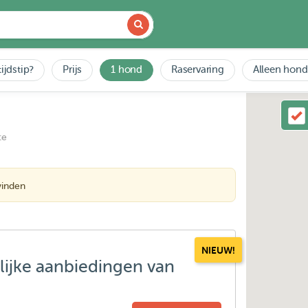
ijdstip?
Prijs
1 hond
Raservaring
Alleen hond
ce
vinden
NIEUW!
lijke aanbiedingen van