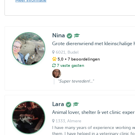
Meer informatie
Nina
Grote dierenvriend met kleinschalig
6021
, Budel
5,0
• 7 beoordelingen
7 vaste gasten
"Super tevreden!..."
Lara
Animal lover, shelter & vet clinic expe
1333
, Almere
I have many years of experience working wi
them. I have helped in a veterinary clinic f