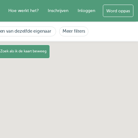
Hoe werkt het?
Inschrijven
Inloggen
Word oppas
en van dezelfde eigenaar
Meer filters
Zoek als ik de kaart beweeg