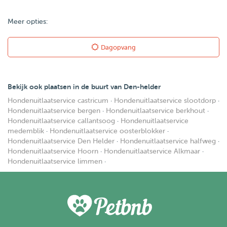
Meer opties:
Dagopvang
Bekijk ook plaatsen in de buurt van Den-helder
Hondenuitlaatservice castricum
·
Hondenuitlaatservice slootdorp
·
Hondenuitlaatservice bergen
·
Hondenuitlaatservice berkhout
·
Hondenuitlaatservice callantsoog
·
Hondenuitlaatservice
medemblik
·
Hondenuitlaatservice oosterblokker
·
Hondenuitlaatservice Den Helder
·
Hondenuitlaatservice halfweg
·
Hondenuitlaatservice Hoorn
·
Hondenuitlaatservice Alkmaar
·
Hondenuitlaatservice limmen
·