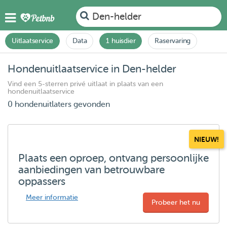
Den-helder
Uitlaatservice
Data
1 huisdier
Raservaring
Hondenuitlaatservice in Den-helder
Vind een 5-sterren privé uitlaat in plaats van een
hondenuitlaatservice
0 hondenuitlaters gevonden
NIEUW!
Plaats een oproep, ontvang persoonlijke
aanbiedingen van betrouwbare
oppassers
Meer informatie
Probeer het nu