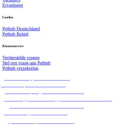
Ervaringen
Landen
Petbnb Deutschland
Petbnb België
Klantenservice
Veelgestelde vragen
Stel een vraag aan Petbnb
Petbnb verzekering
Alle hondenoppassen in Nederland
Alle hondenpensions in Nederland
Alle hondenopvang adressen in Nederland
Alle huisoppassen / dierenoppassen aan huis in Nederland
Alle hondenuitlaatservices in Nederland
Alle dierenoppassen in Nederland
Alle kattenoppassen in Nederland