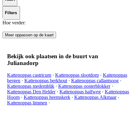
Filters
Hoe verder:
Meer oppassen op de kaart
Bekijk ook plaatsen in de buurt van
Julianadorp
Kattenoppas castricum
·
Kattenoppas slootdorp
·
Kattenoppas
bergen
·
Kattenoppas berkhout
·
Kattenoppas callantsoog
·
Kattenoppas medemblik
·
Kattenoppas oosterblokker
·
Kattenoppas Den Helder
·
Kattenoppas halfweg
·
Kattenoppas
Hoorn
·
Kattenoppas heemskerk
·
Kattenoppas Alkmaar
·
Kattenoppas limmen
·