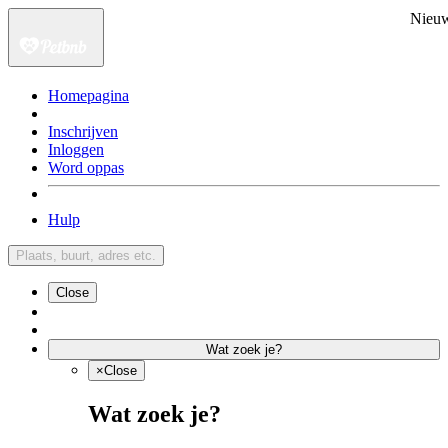
Nieu
Homepagina
Inschrijven
Inloggen
Word oppas
Hulp
Plaats, buurt, adres etc.
Close
Wat zoek je?
×
Close
Wat zoek je?