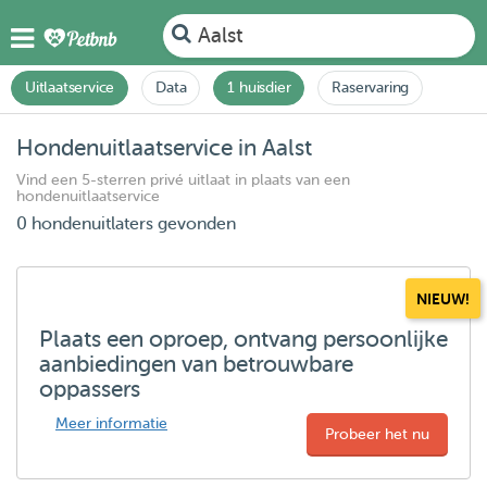
Aalst
Uitlaatservice
Data
1 huisdier
Raservaring
Hondenuitlaatservice in Aalst
Vind een 5-sterren privé uitlaat in plaats van een
hondenuitlaatservice
0 hondenuitlaters gevonden
NIEUW!
Plaats een oproep, ontvang persoonlijke
aanbiedingen van betrouwbare
oppassers
Meer informatie
Probeer het nu