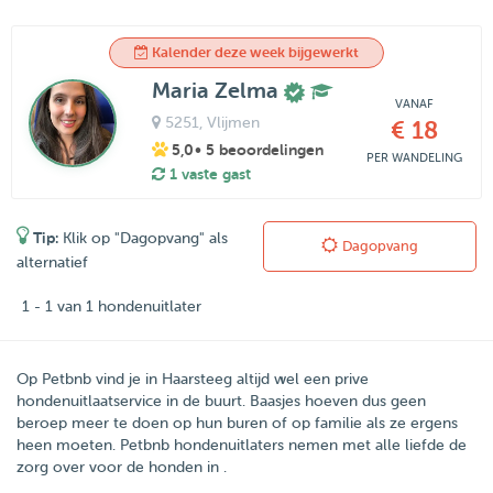
Kalender deze week bijgewerkt
Maria Zelma
VANAF
5251
, Vlijmen
€ 18
5,0
• 5 beoordelingen
PER WANDELING
1 vaste gast
Tip:
Klik op "Dagopvang" als
Dagopvang
alternatief
1 - 1 van 1 hondenuitlater
Op Petbnb vind je in Haarsteeg altijd wel een prive
hondenuitlaatservice in de buurt. Baasjes hoeven dus geen
beroep meer te doen op hun buren of op familie als ze ergens
heen moeten. Petbnb hondenuitlaters nemen met alle liefde de
zorg over voor de honden in .