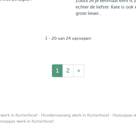
Zodra ze je eenmaal kent is 
echter de liefste. Kate is ook
grote liever...
1 - 20 van 24 oproepen
1
2
»
werk in Kortenhoef
·
Hondenopvang werk in Kortenhoef
·
Huisoppas w
enoppas werk in Kortenhoef