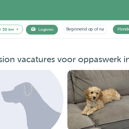
Beginnend op of na
Hond
30 km
Logeren
on vacatures voor oppaswerk i