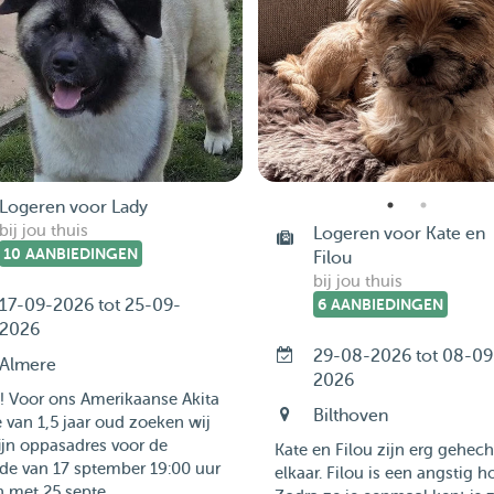
Logeren voor Lady
bij jou thuis
Logeren voor Kate en
10 AANBIEDINGEN
Filou
bij jou thuis
17-09-2026 tot 25-09-
6 AANBIEDINGEN
2026
29-08-2026 tot 08-09
Almere
2026
! Voor ons Amerikaanse Akita
Bilthoven
e van 1,5 jaar oud zoeken wij
ijn oppasadres voor de
Kate en Filou zijn erg gehech
de van 17 sptember 19:00 uur
elkaar. Filou is een angstig h
n met 25 septe...