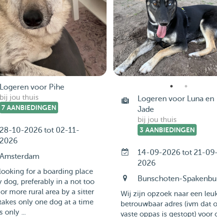
Logeren voor Pihe
bij jou thuis
Logeren voor Luna en
7 AANBIEDINGEN
Jade
bij jou thuis
28-10-2026 tot 02-11-
3 AANBIEDINGEN
2026
14-09-2026 tot 21-09
Amsterdam
2026
looking for a boarding place
Bunschoten-Spakenbu
 dog, preferably in a not too
or more rural area by a sitter
Wij zijn opzoek naar een leu
akes only one dog at a time
betrouwbaar adres (ivm dat 
 only ...
vaste oppas is gestopt) voor 