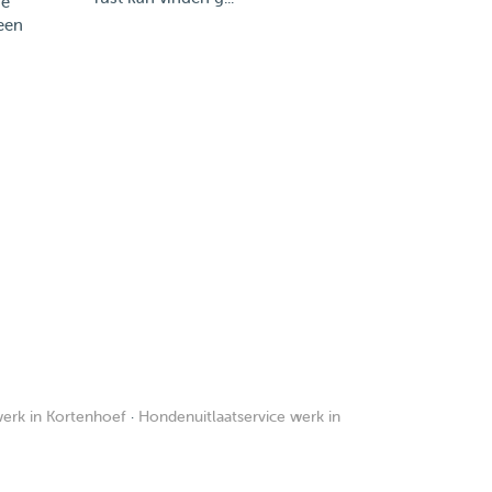
ze
 een
erk in Kortenhoef
·
Hondenuitlaatservice werk in