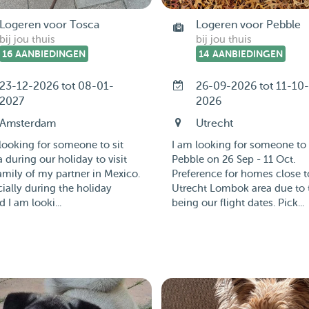
Logeren voor Tosca
Logeren voor Pebble
bij jou thuis
bij jou thuis
16 AANBIEDINGEN
14 AANBIEDINGEN
23-12-2026 tot 08-01-
26-09-2026 tot 11-10-
2027
2026
Amsterdam
Utrecht
looking for someone to sit
I am looking for someone to 
 during our holiday to visit
Pebble on 26 Sep - 11 Oct.
amily of my partner in Mexico.
Preference for homes close t
ially during the holiday
Utrecht Lombok area due to 
d I am looki...
being our flight dates. Pick...