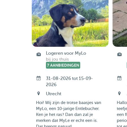
Logeren voor MyLo
bij jou thuis
7 AANBIEDINGEN
31-08-2026 tot 15-09-
2026
Utrecht
Hoi! Wij zijn de trotse baasjes van
Hallo
MyLo, een 10-jarige Entlebucher.
teefj
Ken je het ras? Dan dan zal je
een f
merken dat MyLe er echt een is.
perio
Dat brengt natuurl...
tot e