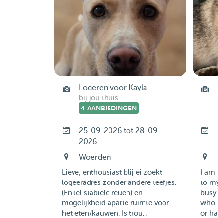
Logeren voor Kayla
bij jou thuis
4 AANBIEDINGEN
25-09-2026 tot 28-09-
2026
Woerden
Lieve, enthousiast blij ei zoekt
I am 
logeeradres zonder andere teefjes.
to my
(Enkel stabiele reuen) en
busy 
mogelijkheid aparte ruimte voor
who t
het eten/kauwen. Is trou...
or has