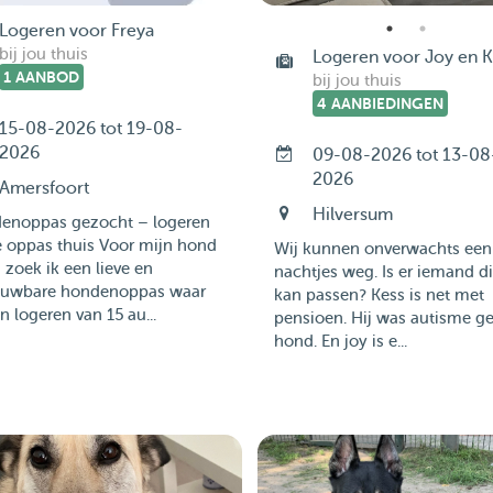
Logeren voor Freya
bij jou thuis
Logeren voor Joy en K
1 AANBOD
bij jou thuis
4 AANBIEDINGEN
15-08-2026 tot 19-08-
2026
09-08-2026 tot 13-08
2026
Amersfoort
Hilversum
enoppas gezocht – logeren
e oppas thuis Voor mijn hond
Wij kunnen onverwachts een
 zoek ik een lieve en
nachtjes weg. Is er iemand d
ouwbare hondenoppas waar
kan passen? Kess is net met
an logeren van 15 au...
pensioen. Hij was autisme ge
hond. En joy is e...