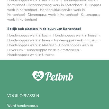
Hondenoppas werk in Kortenhoef
·
Hondenpension werk in
Kortenhoef
·
Hondenopvang werk in Kortenhoef
·
Huisoppas
werk in Kortenhoef
·
Hondenuitlaatservice werk in
Kortenhoef
·
Dierenoppas werk in Kortenhoef
·
Kattenoppas
werk in Kortenhoef
Bekijk ook plaatsen in de buurt van Kortenhoef
Hondenoppas werk in baarn
·
Hondenoppas werk in huizen
·
Hondenoppas werk in laren
·
Hondenoppas werk in Bussum
·
Hondenoppas werk in Maarssen
·
Hondenoppas werk in
Hilversum
·
Hondenoppas werk in Amstelveen
·
Hondenoppas werk in Utrecht
·
VOOR OPPASSEN
Word hondenoppas