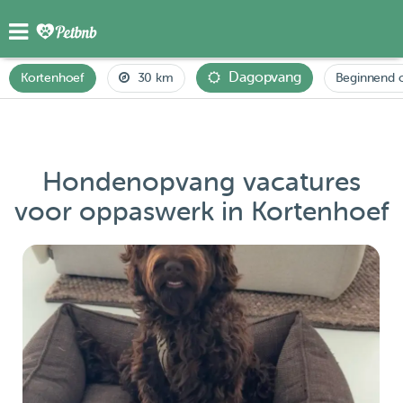
Dagopvang
Kortenhoef
30 km
Beginnend o
Hondenopvang vacatures
voor oppaswerk in Kortenhoef