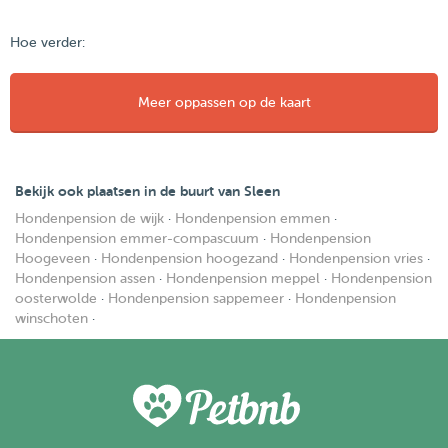
Hoe verder:
Meer oppassen op de kaart
Bekijk ook plaatsen in de buurt van Sleen
Hondenpension de wijk
·
Hondenpension emmen
·
Hondenpension emmer-compascuum
·
Hondenpension
Hoogeveen
·
Hondenpension hoogezand
·
Hondenpension vries
·
Hondenpension assen
·
Hondenpension meppel
·
Hondenpension
oosterwolde
·
Hondenpension sappemeer
·
Hondenpension
winschoten
·