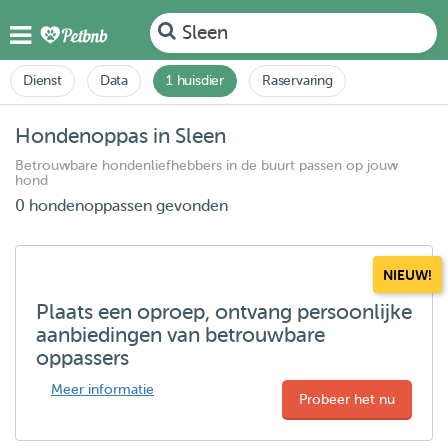
Sleen
Dienst
Data
1 huisdier
Raservaring
Hondenoppas in Sleen
Betrouwbare hondenliefhebbers in de buurt passen op jouw
hond
0 hondenoppassen gevonden
NIEUW!
Plaats een oproep, ontvang persoonlijke
aanbiedingen van betrouwbare
oppassers
Meer informatie
Probeer het nu