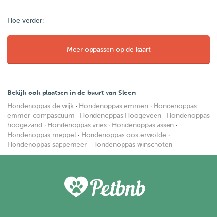
Hoe verder:
Meer oppassen op de kaart
Bekijk ook plaatsen in de buurt van Sleen
Hondenoppas de wijk
·
Hondenoppas emmen
·
Hondenoppas
emmer-compascuum
·
Hondenoppas Hoogeveen
·
Hondenoppas
hoogezand
·
Hondenoppas vries
·
Hondenoppas assen
·
Hondenoppas meppel
·
Hondenoppas oosterwolde
·
Hondenoppas sappemeer
·
Hondenoppas winschoten
·