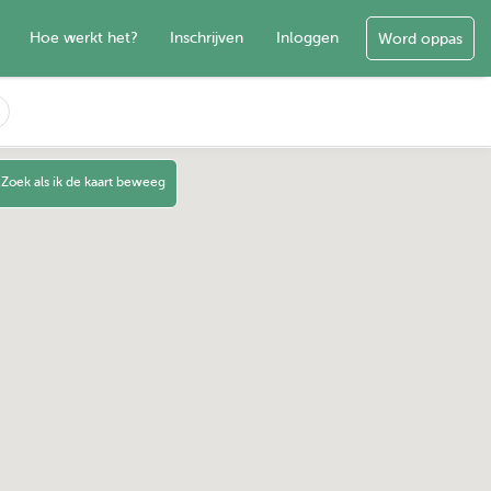
Hoe werkt het?
Inschrijven
Inloggen
Word oppas
Zoek als ik de kaart beweeg