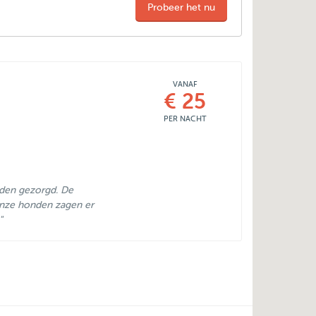
Probeer het nu
VANAF
€ 25
PER NACHT
nden gezorgd. De
Onze honden zagen er
"