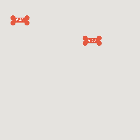
€ 48
€ 30