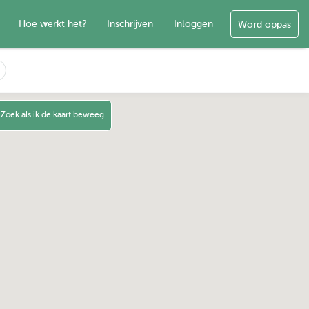
Hoe werkt het?
Inschrijven
Inloggen
Word oppas
Zoek als ik de kaart beweeg