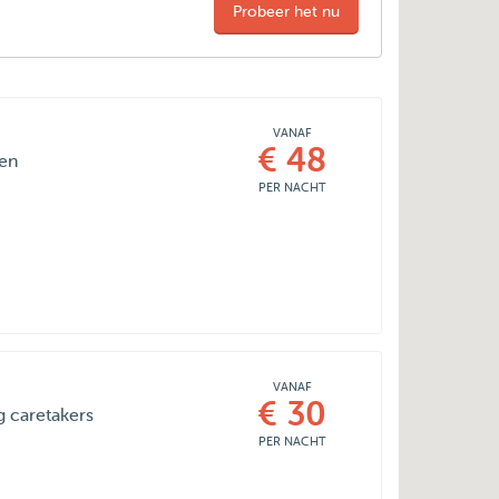
Probeer het nu
VANAF
€ 48
ren
PER NACHT
VANAF
€ 30
g caretakers
PER NACHT