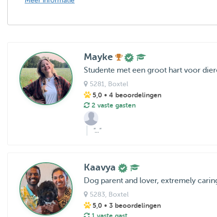
Meer informatie
Mayke
Studente met een groot hart voor die
5281
, Boxtel
5,0
• 4 beoordelingen
2 vaste gasten
"..."
Kaavya
Dog parent and lover, extremely carin
5283
, Boxtel
5,0
• 3 beoordelingen
1 vaste gast