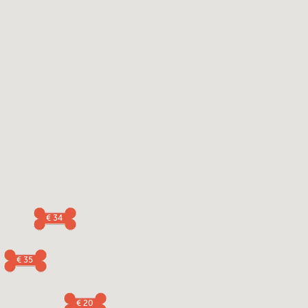
€ 34
€ 35
€ 20