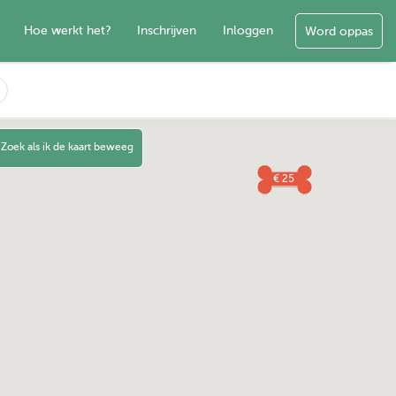
Hoe werkt het?
Inschrijven
Inloggen
Word oppas
Zoek als ik de kaart beweeg
€ 25