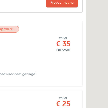
Probeer het nu
ijgewerkt
VANAF
€ 35
PER NACHT
 goed voor hem gezorgd .
VANAF
€ 25