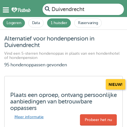
Duivendrecht
Logeren
Data
1 huisdier
Raservaring
Alternatief voor hondenpension in
Duivendrecht
Vind een 5-sterren hondenoppas in plaats van een hondenhotel
of hondenpension
95 hondenoppassen gevonden
NIEUW!
Plaats een oproep, ontvang persoonlijke
aanbiedingen van betrouwbare
oppassers
Meer informatie
Probeer het nu