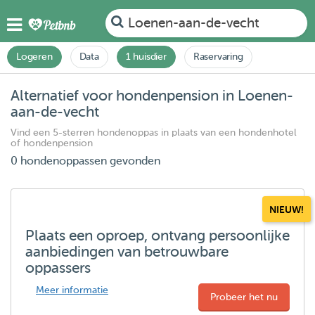
Loenen-aan-de-vecht
Logeren
Data
1 huisdier
Raservaring
Alternatief voor hondenpension in Loenen-
aan-de-vecht
Vind een 5-sterren hondenoppas in plaats van een hondenhotel
of hondenpension
0 hondenoppassen gevonden
NIEUW!
Plaats een oproep, ontvang persoonlijke
aanbiedingen van betrouwbare
oppassers
Meer informatie
Probeer het nu