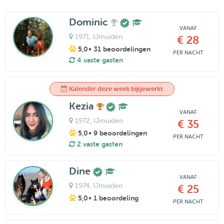
Dominic
VANAF
1971
, IJmuiden
€ 28
5,0
• 31 beoordelingen
PER NACHT
4 vaste gasten
Kalender deze week bijgewerkt
Kezia
VANAF
1972
, IJmuiden
€ 35
5,0
• 9 beoordelingen
PER NACHT
2 vaste gasten
Dine
VANAF
1974
, IJmuiden
€ 25
5,0
• 1 beoordeling
PER NACHT