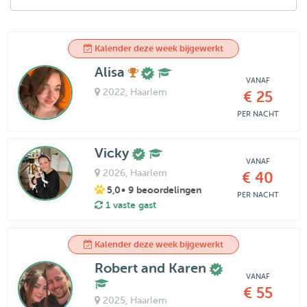
Kalender deze week bijgewerkt
Alisa
VANAF
2022
, Haarlem
€ 25
PER NACHT
Vicky
VANAF
2026
, Haarlem
€ 40
5,0
• 9 beoordelingen
PER NACHT
1 vaste gast
Kalender deze week bijgewerkt
Robert and Karen
VANAF
€ 55
2025
, Haarlem