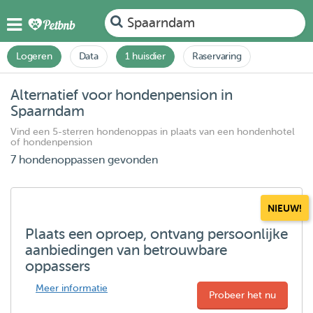
Spaarndam
Logeren
Data
1 huisdier
Raservaring
Alternatief voor hondenpension in
Spaarndam
Vind een 5-sterren hondenoppas in plaats van een hondenhotel
of hondenpension
7 hondenoppassen gevonden
NIEUW!
Plaats een oproep, ontvang persoonlijke
aanbiedingen van betrouwbare
oppassers
Meer informatie
Probeer het nu