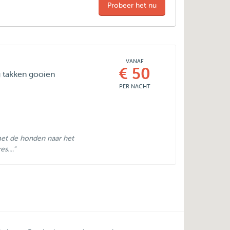
Probeer het nu
VANAF
€ 50
 takken gooien
PER NACHT
met de honden naar het
s...."