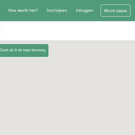
Hoe werkt het?
Inschrijven
Inloggen
Word oppas
Zoek als ik de kaart beweeg