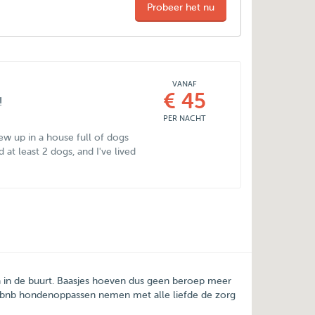
Probeer het nu
VANAF
€ 45
!
PER NACHT
ew up in a house full of dogs
at least 2 dogs, and I've lived
n in de buurt. Baasjes hoeven dus geen beroep meer
etbnb hondenoppassen nemen met alle liefde de zorg