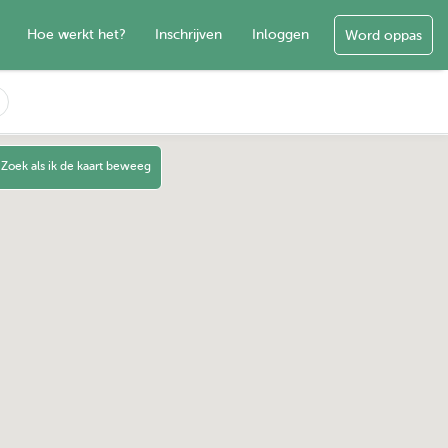
Hoe werkt het?
Inschrijven
Inloggen
Word oppas
Zoek als ik de kaart beweeg