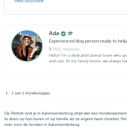
Meer informatie
Ada
Experienced dog person ready to help
1431
, Aalsmeer
Hello! I'm a dedicated animal lover who gr
and cats. At my family home, we always had 
...
1 - 1 van 1 hondenoppas
Op Petbnb vind je in Aalsmeerderbrug altijd wel een hondenpensio
te doen op hun buren of op familie als ze ergens heen moeten. P
over voor de honden in Aalsmeerderbrug.