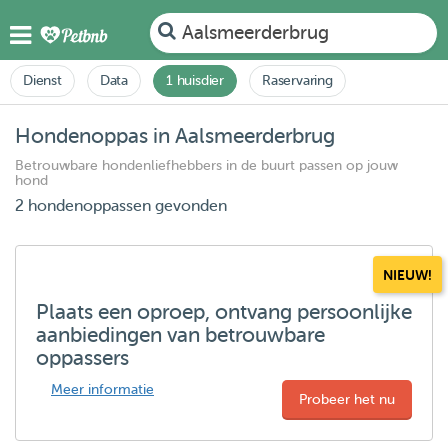
Aalsmeerderbrug
Dienst
Data
1 huisdier
Raservaring
Hondenoppas in Aalsmeerderbrug
Betrouwbare hondenliefhebbers in de buurt passen op jouw
hond
2 hondenoppassen gevonden
NIEUW!
Plaats een oproep, ontvang persoonlijke
aanbiedingen van betrouwbare
oppassers
Meer informatie
Probeer het nu