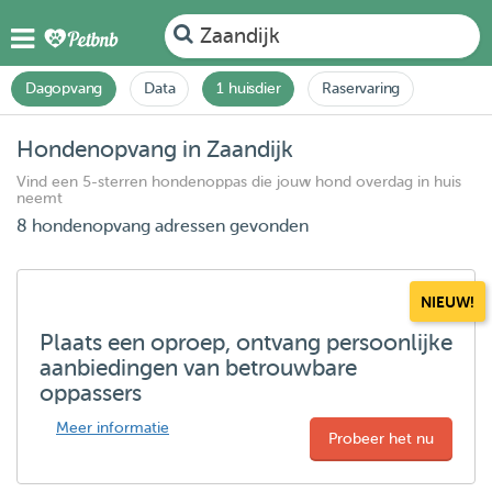
Zaandijk
Dagopvang
Data
1 huisdier
Raservaring
Hondenopvang in Zaandijk
Vind een 5-sterren hondenoppas die jouw hond overdag in huis
neemt
8 hondenopvang adressen gevonden
NIEUW!
Plaats een oproep, ontvang persoonlijke
aanbiedingen van betrouwbare
oppassers
Meer informatie
Probeer het nu