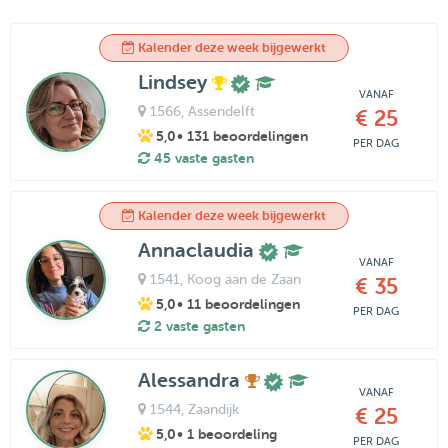
Kalender deze week bijgewerkt
Lindsey
VANAF
1566
, Assendelft
€ 25
5,0
• 131 beoordelingen
PER DAG
45 vaste gasten
Kalender deze week bijgewerkt
Annaclaudia
VANAF
1541
, Koog aan de Zaan
€ 35
5,0
• 11 beoordelingen
PER DAG
2 vaste gasten
Alessandra
VANAF
1544
, Zaandijk
€ 25
5,0
• 1 beoordeling
PER DAG