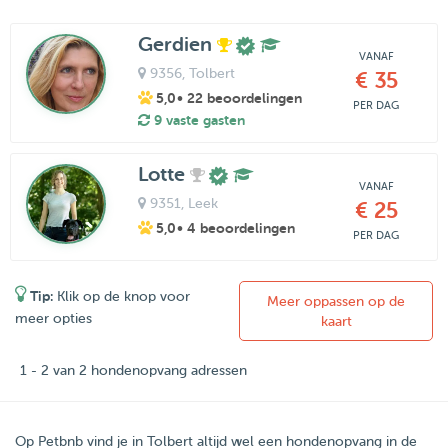
Gerdien
VANAF
9356
, Tolbert
€ 35
5,0
• 22 beoordelingen
PER DAG
9 vaste gasten
Lotte
VANAF
9351
, Leek
€ 25
5,0
• 4 beoordelingen
PER DAG
Tip:
Klik op de knop voor
Meer oppassen op de
meer opties
kaart
1 - 2 van 2 hondenopvang adressen
Op Petbnb vind je in Tolbert altijd wel een hondenopvang in de