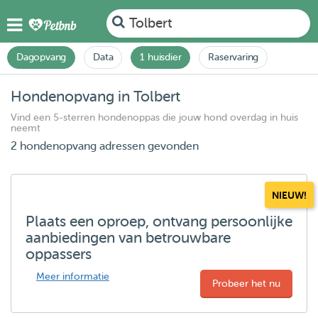
Tolbert
Dagopvang
Data
1 huisdier
Raservaring
Hondenopvang in Tolbert
Vind een 5-sterren hondenoppas die jouw hond overdag in huis
neemt
2 hondenopvang adressen gevonden
NIEUW!
Plaats een oproep, ontvang persoonlijke
aanbiedingen van betrouwbare
oppassers
Meer informatie
Probeer het nu