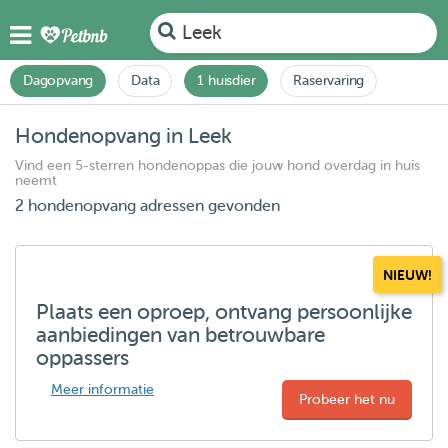
Leek
Dagopvang
Data
1 huisdier
Raservaring
Hondenopvang in Leek
Vind een 5-sterren hondenoppas die jouw hond overdag in huis
neemt
2 hondenopvang adressen gevonden
NIEUW!
Plaats een oproep, ontvang persoonlijke
aanbiedingen van betrouwbare
oppassers
Meer informatie
Probeer het nu