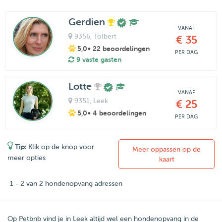
Gerdien
VANAF
9356
, Tolbert
€ 35
5,0
• 22 beoordelingen
PER DAG
9 vaste gasten
Lotte
VANAF
9351
, Leek
€ 25
5,0
• 4 beoordelingen
PER DAG
Tip:
Klik op de knop voor
Meer oppassen op de
meer opties
kaart
1 - 2 van 2 hondenopvang adressen
Op Petbnb vind je in Leek altijd wel een hondenopvang in de