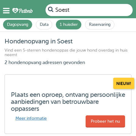
Soest
Dagopvang
Data
1 huisdier
Raservaring
Hondenopvang in Soest
Vind een 5-sterren hondenoppas die jouw hond overdag in huis
neemt
2 hondenopvang adressen gevonden
NIEUW!
Plaats een oproep, ontvang persoonlijke
aanbiedingen van betrouwbare
oppassers
Meer informatie
Probeer het nu