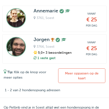
Annemarie
VANAF
3761
, Soest
€ 25
PER DAG
Jorgen
VANAF
3766
, Soest
€ 25
5,0
• 3 beoordelingen
PER DAG
1 vaste gast
Tip:
Klik op de knop voor
Meer oppassen op de
meer opties
kaart
1 - 2 van 2 hondenopvang adressen
Op Petbnb vind je in Soest altijd wel een hondenopvang in de