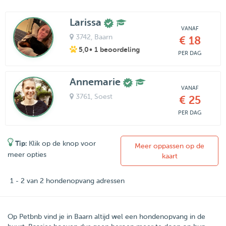
Larissa
VANAF
3742
, Baarn
€ 18
5,0
• 1 beoordeling
PER DAG
Annemarie
VANAF
3761
, Soest
€ 25
PER DAG
Tip:
Klik op de knop voor
Meer oppassen op de
meer opties
kaart
1 - 2 van 2 hondenopvang adressen
Op Petbnb vind je in Baarn altijd wel een hondenopvang in de