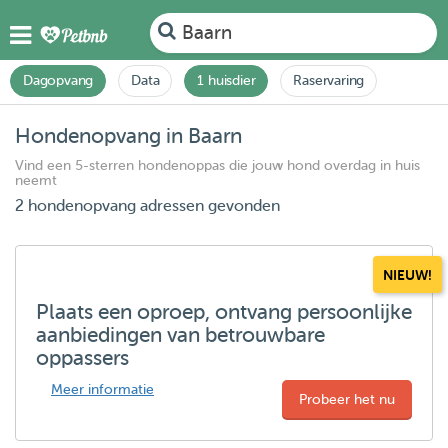
Baarn
Dagopvang
Data
1 huisdier
Raservaring
Hondenopvang in Baarn
Vind een 5-sterren hondenoppas die jouw hond overdag in huis
neemt
2 hondenopvang adressen gevonden
NIEUW!
Plaats een oproep, ontvang persoonlijke
aanbiedingen van betrouwbare
oppassers
Meer informatie
Probeer het nu