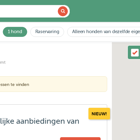
1 hond
Raservaring
Alleen honden van dezelfde eig
emt
ssen te vinden
NIEUW!
lijke aanbiedingen van