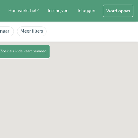
Hoe werkt het?
Inschrijven
Inloggen
Word oppas
enaar
Meer filters
Zoek als ik de kaart beweeg