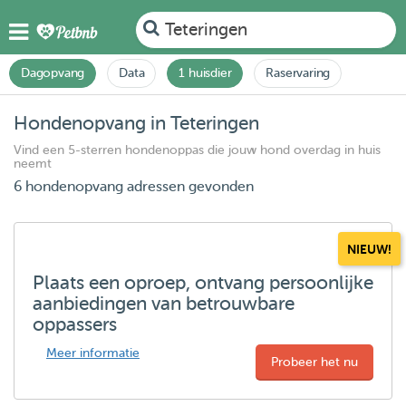
Teteringen
Dagopvang
Data
1 huisdier
Raservaring
Hondenopvang in Teteringen
Vind een 5-sterren hondenoppas die jouw hond overdag in huis
neemt
6 hondenopvang adressen gevonden
NIEUW!
Plaats een oproep, ontvang persoonlijke
aanbiedingen van betrouwbare
oppassers
Meer informatie
Probeer het nu