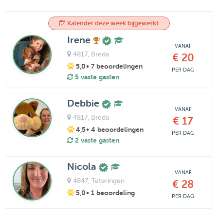
Kalender deze week bijgewerkt
Irene
VANAF
4817
, Breda
€ 20
5,0
• 7 beoordelingen
PER DAG
5 vaste gasten
Debbie
VANAF
4817
, Breda
€ 17
4,5
• 4 beoordelingen
PER DAG
2 vaste gasten
Nicola
VANAF
4847
, Teteringen
€ 28
5,0
• 1 beoordeling
PER DAG