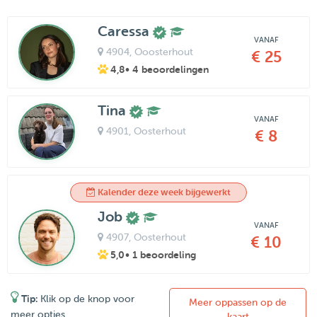
Caressa
VANAF
4904
, Ooosterhout
€ 25
4,8
• 4 beoordelingen
Tina
VANAF
4901
, Oosterhout
€ 8
Kalender deze week bijgewerkt
Job
VANAF
4907
, Oosterhout
€ 10
5,0
• 1 beoordeling
Tip:
Klik op de knop voor
Meer oppassen op de
meer opties
kaart