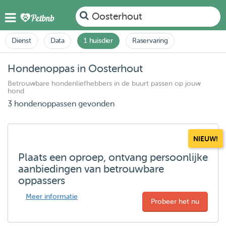
Oosterhout
Dienst
Data
1 huisdier
Raservaring
Hondenoppas in Oosterhout
Betrouwbare hondenliefhebbers in de buurt passen op jouw
hond
3 hondenoppassen gevonden
NIEUW!
Plaats een oproep, ontvang persoonlijke
aanbiedingen van betrouwbare
oppassers
Meer informatie
Probeer het nu