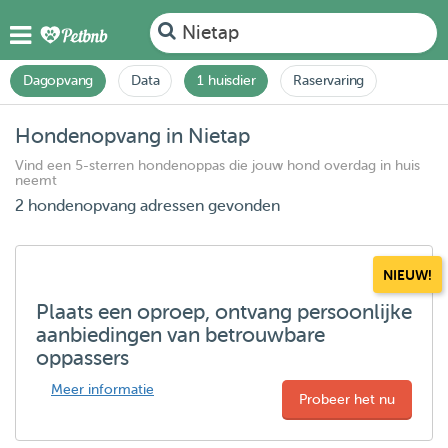
Nietap
Dagopvang
Data
1 huisdier
Raservaring
Hondenopvang in Nietap
Vind een 5-sterren hondenoppas die jouw hond overdag in huis
neemt
2 hondenopvang adressen gevonden
NIEUW!
Plaats een oproep, ontvang persoonlijke
aanbiedingen van betrouwbare
oppassers
Meer informatie
Probeer het nu