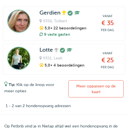
Gerdien
VANAF
9356
, Tolbert
€ 35
5,0
• 22 beoordelingen
PER DAG
9 vaste gasten
Lotte
VANAF
9351
, Leek
€ 25
5,0
• 4 beoordelingen
PER DAG
Tip:
Klik op de knop voor
Meer oppassen op de
meer opties
kaart
1 - 2 van 2 hondenopvang adressen
Op Petbnb vind je in Nietap altijd wel een hondenopvang in de